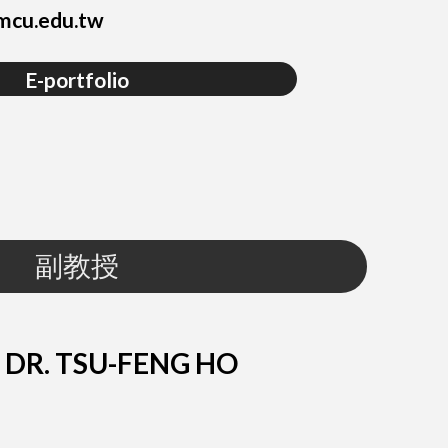
mcu.edu.tw
E-portfolio
副教授
DR. TSU-FENG HO