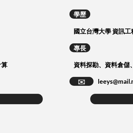
學歷
國立台灣大學 資訊工
專長
計算
資料探勘、資料倉儲
✉️
leeys@mail.