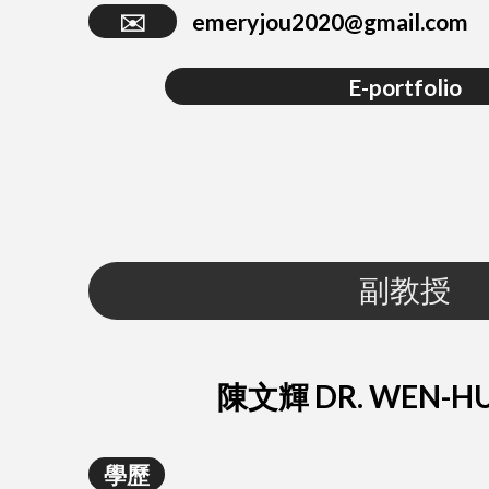
✉️
emeryjou2020@gmail.com
E-portfolio
副教授
陳文輝 DR. WEN-HU
學歷