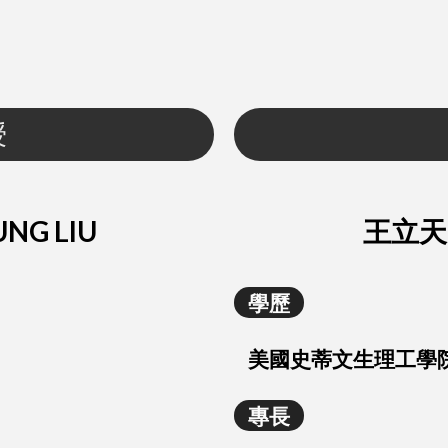
授
NG LIU
王立天 D
學歷
美國史蒂文生理工學院
專長